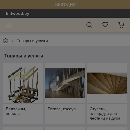
Выгодно
Elitwood.by
Товары и услуги
Товары и услуги
Балясины,
Тетива, косоур
Ступени,
перила
площадки для
лестниц из дуба,
ясеня,
лиственницы и