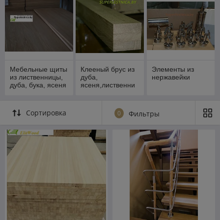
Мебельные щиты
Клееный брус из
Элементы из
из лиственницы,
дуба,
нержавейки
дуба, бука, ясеня
ясеня,лиственни
цы 80х80,
100х100, 150х150
Сортировка
0
Фильтры