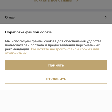
Показать все отзывы
О нас
Контакты
Обработка файлов cookie
Доставка и оплата
Мы используем файлы cookies для обеспечения удобства
пользователей портала и предоставления персональных
рекомендаций.
Вы можете настроить файлы cookies или
График работы
отключить их.
Полная версия сайта
Принять
Политика обработки cookies
Отклонить
Сайт создан на платформе Deal.by