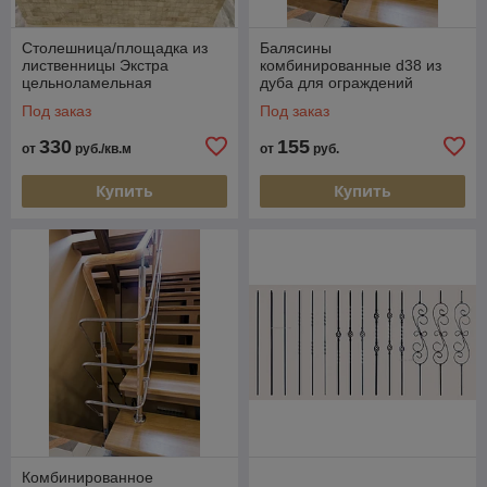
Столешница/площадка из
Балясины
лиственницы Экстра
комбинированные d38 из
цельноламельная
дуба для ограждений
Под заказ
Под заказ
330
155
от
руб./кв.м
от
руб.
Купить
Купить
Комбинированное