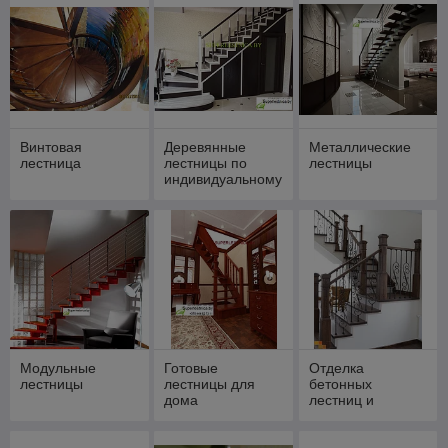
бука
Винтовая
Деревянные
Металлические
лестница
лестницы по
лестницы
индивидуальному
заказу
Модульные
Готовые
Отделка
лестницы
лестницы для
бетонных
дома
лестниц и
лестниц на
металлокаркасе