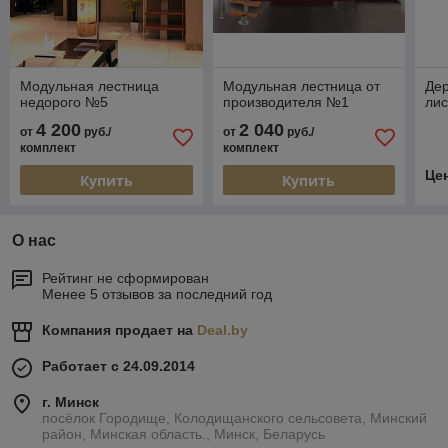
Модульная лестница
Модульная лестница от
Дер
недорого №5
производителя №1
ли
4 200
2 040
от
руб./
от
руб./
комплект
комплект
Це
Купить
Купить
О нас
Рейтинг не сформирован
Менее 5 отзывов за последний год
Компания продает на
Deal.by
Работает с 24.09.2014
г. Минск
посёлок Городище, Колодищанского сельсовета, Минский
район, Минская область., Минск, Беларусь