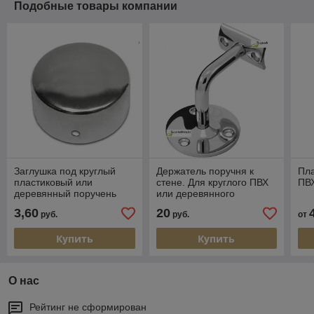
Подобные товары компании
Заглушка под круглый
Держатель поручня к
Пла
пластиковый или
стене. Для круглого ПВХ
ПВ
деревянный поручень
или деревянного
поручня.
3,60
20
руб.
руб.
от
Купить
Купить
О нас
Рейтинг не сформирован