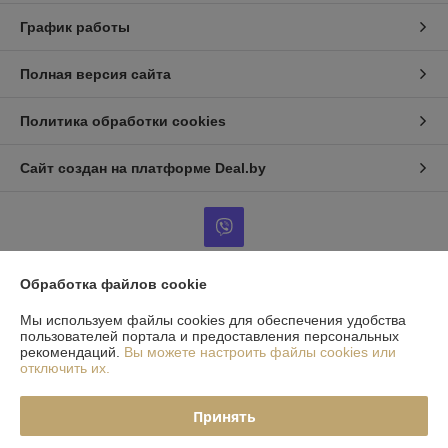
График работы
Полная версия сайта
Политика обработки cookies
Сайт создан на платформе Deal.by
Обработка файлов cookie
Информация для покупателя
Мы используем файлы cookies для обеспечения удобства
Индивидуальный предприниматель:
ИП Гордиенко Дмитрий
пользователей портала и предоставления персональных
Николаевич
рекомендаций.
Вы можете настроить файлы cookies или
г. Минск, ул. Жилуновича, дом 33, кв. 38.
отключить их.
Регистрационный номер ЕГР: 391414032
Принять
УНП: 391414032